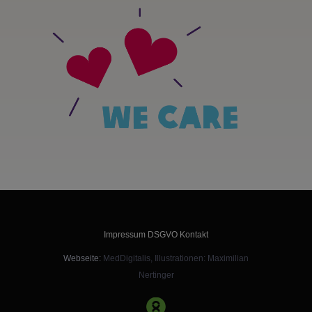
Impressum
DSGVO
Kontakt
Webseite:
MedDigitalis
, Illustrationen:
Maximilian
Nertinger