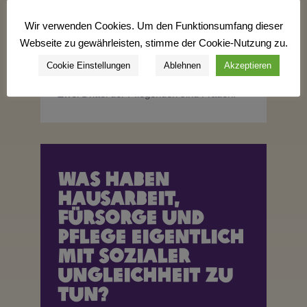
viermal höher als in Deutschland ist?
Wir verwenden Cookies. Um den Funktionsumfang dieser
In Deutschland werden mehr als 70 % der
Webseite zu gewährleisten, stimme der Cookie-Nutzung zu.
Pflegebedürftigen zu Hause gepflegt. Mehr
als die Hälfte aller zu Hause Gepflegten
Cookie Einstellungen
Ablehnen
Akzeptieren
wird
allein durch Angehörige
versorgt.
Zwei Drittel der Pflegenden sind Frauen.
Was haben
Hausarbeit,
Fürsorge und
Pflege eigentlich
mit sozialer
Ungleichheit zu
tun?